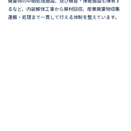
廃棄物の中間処理施設、及び積替・保管施設も保有す
るなど、内装解体工事から
廃材回収、産業廃棄物収集
運搬・処理
まで一貫して行える体制を整えています。
株式会社
株式会社
ビクトリ
ビクトリー
ー
ワークス
産業廃棄物の収
集・運搬
内装解体
産業廃棄物の処理
石綿調査
総合解体