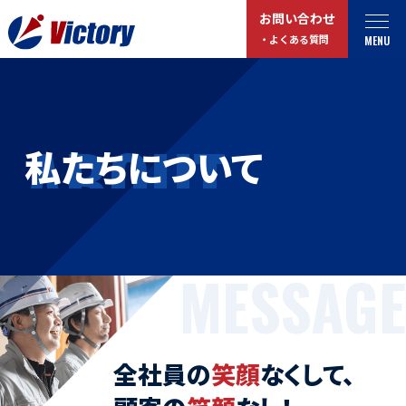
お問い合わせ
MENU
・よくある質問
トップ
最新情報
ABOUT
私たちについて
事業紹介
お役立ちコラム
総合解体 / 解体事業
プライバシーポリシー
産業廃棄物収集/ 運搬
お問い合わせ
企業概要
MESSAGE
よくある質問
私たちについて
事業拠点・工場紹介
マイページログイン
全社員の
笑顔
なくして、
サステナビリティ