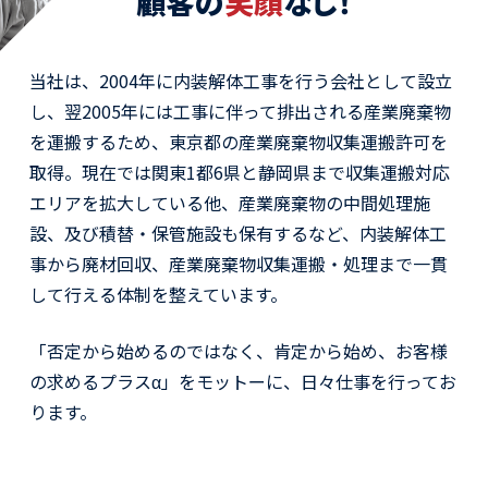
顧客の
笑顔
なし！
活動レポート
当社は、2004年に内装解体工事を行う会社として設立
採用情報
し、翌2005年には工事に伴って排出される産業廃棄物
社員紹介
社員インタビュー
を運搬するため、東京都の産業廃棄物収集運搬許可を
育休取得者インタビュー
福利厚生
取得。現在では関東1都6県と静岡県まで収集運搬対応
募集要項一覧
ドライバー職場体験
エリアを拡大している他、産業廃棄物の中間処理施
採用エントリー
よくある質問
設、及び積替・保管施設も保有するなど、内装解体工
事から廃材回収、
産業廃棄物収集運搬・処理
まで一貫
して行える体制を整えています。
Social link
「否定から始めるのではなく、肯定から始め、お客様
の求めるプラスα」を
モットーに、日々仕事を行ってお
ります。
サイト内検索