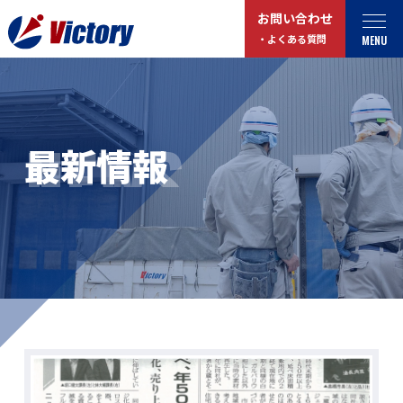
お問い合わせ
MENU
・よくある質問
トップ
最新情報
NEWS
最新情報
事業紹介
お役立ちコラム
総合解体 / 解体事業
プライバシーポリシー
産業廃棄物収集/ 運搬
お問い合わせ
企業概要
よくある質問
私たちについて
事業拠点・工場紹介
マイページログイン
サステナビリティ