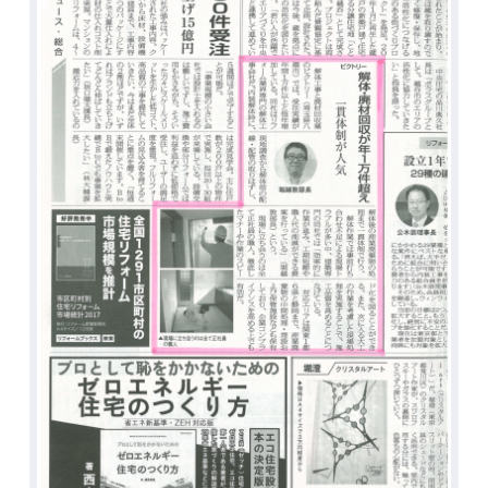
活動レポート
採用情報
社員紹介
社員インタビュー
育休取得者インタビュー
福利厚生
募集要項一覧
ドライバー職場体験
採用エントリー
よくある質問
Social link
サイト内検索