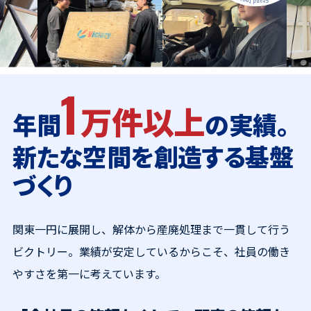
活動レポート
採用情報
社員紹介
社員インタビュー
1
育休取得者インタビュー
福利厚生
万件以上
年間
の実績。
募集要項一覧
ドライバー職場体験
新たな空間を創造する基盤
採用エントリー
よくある質問
づくり
Social link
関東一円に展開し、解体から産廃処理まで一貫して行う
ビクトリー。
業績が安定しているからこそ、社員の働き
サイト内検索
やすさを第一に考えています。