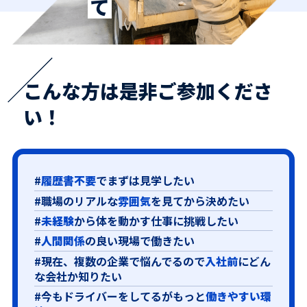
こんな方は是非ご参加くださ
い！
#
履歴書不要
でまずは見学したい
#職場のリアルな
雰囲気
を見てから決めたい
#
未経験
から体を動かす仕事に挑戦したい
#
人間関係
の良い現場で働きたい
#現在、複数の企業で悩んでるので
入社前
にどん
な会社か知りたい
#今もドライバーをしてるがもっと
働きやすい環