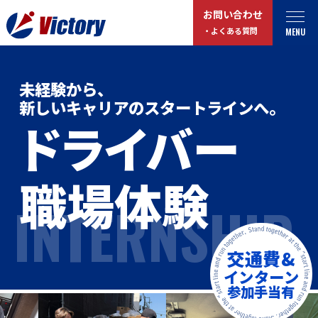
お問い合わせ
MENU
・よくある質問
トップ
最新情報
未経験から、
新しいキャリアのスタートラインへ。
事業紹介
お役立ちコラム
ドライバー
総合解体 / 解体事業
プライバシーポリシー
産業廃棄物収集/ 運搬
職場体験
お問い合わせ
INTERNSHIP
企業概要
よくある質問
私たちについて
交通費&
事業拠点・工場紹介
マイページログイン
インターン
参加手当有
サステナビリティ