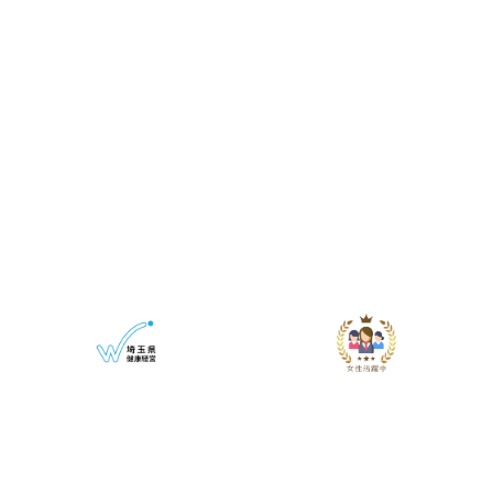
埼玉県SDGsパートナ
男性育児休業等
ー登録
推進宣言企業
多くの社員が自分に合った
全ての従業員が仕事と家庭
働き方、生き方を実現する
の両立ができる働きやすい
ため、SDGsが目指す持続
職場環境の実現を目指して
可能な社会の実現に貢献い
います。
たします。
全国健康保険協会 協
女性活躍推進法に基づ
会けんぽ 埼玉支部 健
く行動計画を策定