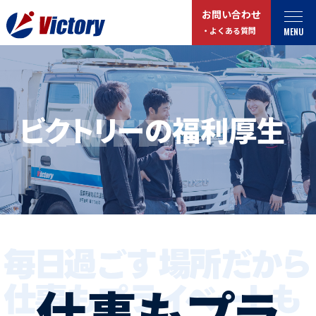
お問い合わせ
MENU
・よくある質問
トップ
最新情報
BENEFITS
ビクトリーの福利厚生
事業紹介
お役立ちコラム
総合解体 / 解体事業
プライバシーポリシー
産業廃棄物収集/ 運搬
お問い合わせ
企業概要
よくある質問
私たちについて
事業拠点・工場紹介
マイページログイン
仕事もプラ
サステナビリティ