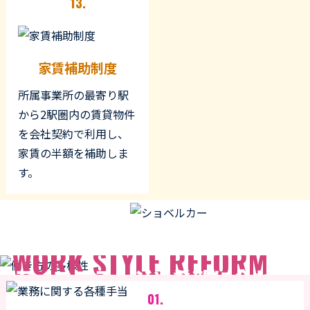
13.
家賃補助制度
所属事業所の最寄り駅
から2駅圏内の賃貸物件
を会社契約で利用し、
家賃の半額を補助しま
す。
働き方の多様性
WORK STYLE REFORM
ライフステージや希望に合わ
せた働き方を支援
01.