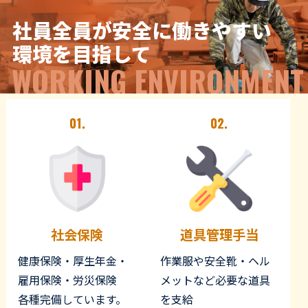
社員全員が安全に働きやすい
環境を目指して
WORKING ENVIRONMENT
01.
02.
社会保険
道具管理手当
健康保険・厚生年金・
作業服や安全靴・ヘル
雇用保険・労災保険
メットなど必要な道具
各種完備しています。
を支給