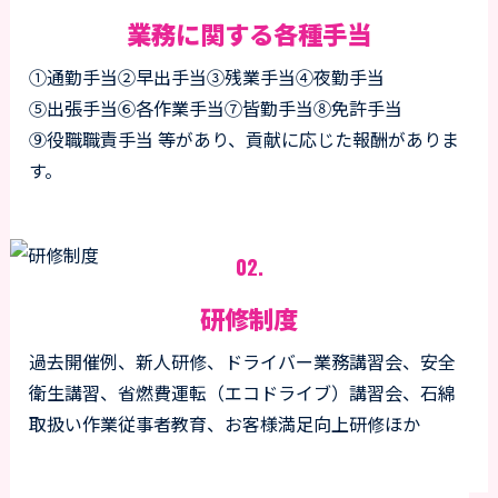
業務に関する各種手当
①通勤手当
②早出手当
③残業手当
④夜勤手当
⑤出張手当
⑥各作業手当
⑦皆勤手当
⑧免許手当
⑨役職職責手当
等があり、貢献に応じた報酬がありま
す。
02.
研修制度
過去開催例、新人研修、ドライバー業務講習会、安全
衛生講習、省燃費運転（エコドライブ）講習会、石綿
取扱い作業従事者教育、お客様満足向上研修ほか