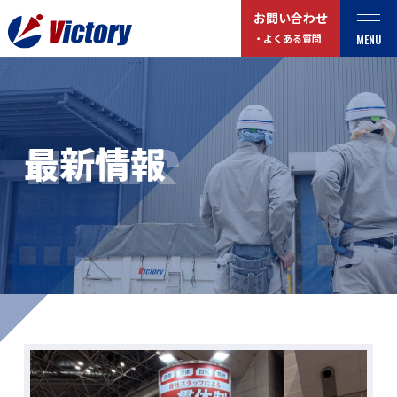
お問い合わせ
MENU
・よくある質問
トップ
最新情報
NEWS
最新情報
事業紹介
お役立ちコラム
総合解体 / 解体事業
プライバシーポリシー
産業廃棄物収集/ 運搬
お問い合わせ
企業概要
よくある質問
私たちについて
事業拠点・工場紹介
マイページログイン
サステナビリティ