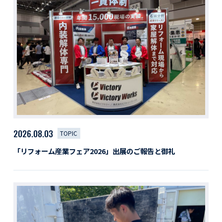
活動レポート
採用情報
社員紹介
社員インタビュー
育休取得者インタビュー
福利厚生
募集要項一覧
ドライバー職場体験
採用エントリー
よくある質問
2026.08.03
TOPIC
Social link
「リフォーム産業フェア2026」出展のご報告と御礼
サイト内検索