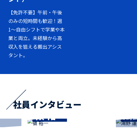
【免許不要】午前・午後
のみの短時間も歓迎！週
1〜自由シフトで学業や本
業と両立。未経験から高
収入を狙える搬出アシス
タント。
R.KOUNO
T.SU
社員インタビュー
鴻野 蓮
須