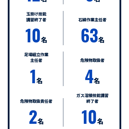
玉掛け技能
講習終了者
石綿作業主任者
10
63
名
名
足場組立作業
主任者
危険物取扱者
1
4
名
名
ガス溶接技能講習
危険物取扱責任者
終了者
2
10
名
名