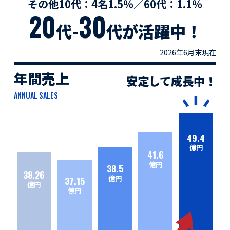
その他10代：4名1.5％／60代：1.1％
20
30
代-
代が活躍中！
2026年6月末現在
年間売上
安定して成長中！
ANNUAL SALES
49.4
億円
41.6
億円
38.5
38.26
億円
37.15
億円
億円