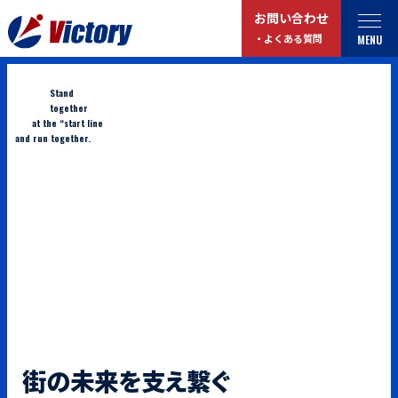
お問い合わせ
MENU
・よくある質問
Stand
トップ
最新情報
together
at the “start line
and run together.
事業紹介
お役立ちコラム
総合解体 / 解体事業
プライバシーポリシー
産業廃棄物収集/ 運搬
お問い合わせ
企業概要
よくある質問
私たちについて
事業拠点・工場紹介
マイページログイン
サステナビリティ
街の未来を支え繋ぐ