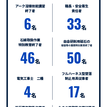
アーク溶接技能講習
職長・安全衛生
終了者
責任者
6
33
名
名
石綿取扱作業
自由研削用砥石の
特別教育終了者
取替等の業務特別教育終了者
46
50
名
名
フルハーネス型墜落
電気工事士 二種
制止用具従事者
4
17
名
名