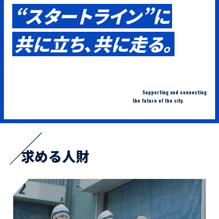
活動レポート
“スタートライン”に
共に立ち、共に走る。
採用情報
社員紹介
社員インタビュー
育休取得者インタビュー
福利厚生
募集要項一覧
ドライバー職場体験
Supporting and connecting
the future of the city.
採用エントリー
よくある質問
Social link
求める人財
サイト内検索