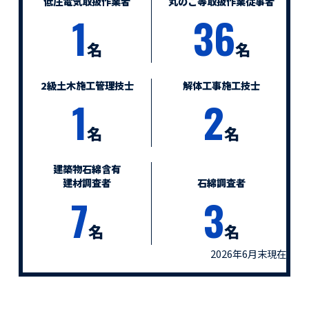
低圧電気取扱作業者
丸のこ等取扱作業従事者
1
36
名
名
2級土木施工管理技士
解体工事施工技士
1
2
名
名
建築物石綿含有
建材調査者
石綿調査者
7
3
名
名
2026年6月末現在