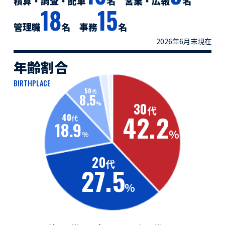
積算・調査・配車
名
営業・広報
名
18
15
管理職
名
事務
名
2026年6月末現在
年齢割合
BIRTHPLACE
50
代
8.5
%
30
代
42.2
40
代
18.9
%
%
20
代
27.5
%