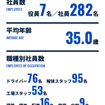
社員数
7
282
EMPLOYEES
役員
名
／
社員
名
平均年齢
35.0
AVERAGE AGE
歳
職種別社員数
EMPLOYEES BY OCCUPATION
76
95
ドライバー
名
解体スタッフ
名
53
工場スタッフ
名
16
9