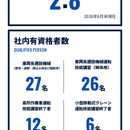
2026年6月末現在
社内有資格者数
QUALIFIED PERSON
車両系建設機械運転
車両系建設機械
技能講習（解体用）
（整地・運搬・積込み用及び掘削用）
27
26
名
名
高所作業車運転
小型移動式クレーン
技能講習終了者
運転技能講習終了者
12
6
名
名