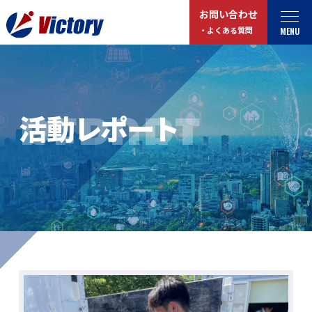
お問い合わせ
MENU
・よくある質問
トップ
最新情報
REPORT
活動レポート
事業紹介
お役立ちコラム
総合解体 / 解体事業
プライバシーポリシー
産業廃棄物収集/ 運搬
お問い合わせ
企業概要
よくある質問
私たちについて
事業拠点・工場紹介
マイページログイン
サステナビリティ