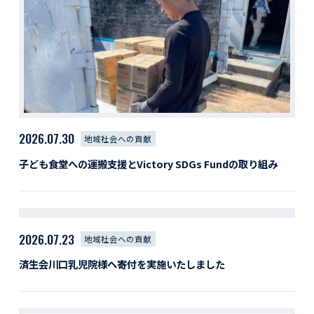
活動レポート
採用情報
社員紹介
社員インタビュー
育休取得者インタビュー
福利厚生
募集要項一覧
ドライバー職場体験
2026.07.30
地域社会への貢献
採用エントリー
よくある質問
子ども食堂への運搬支援とVictory SDGs Fundの取り組み
Social link
2026.07.23
地域社会への貢献
済生会川口乳児院様へ寄付を実施いたしました
サイト内検索