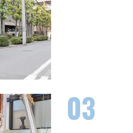
狭小道路や仮置きスペースが確
を中心に約80台を運用。マン
力を発揮し、現場に最適な車両
03
解体か
まで自