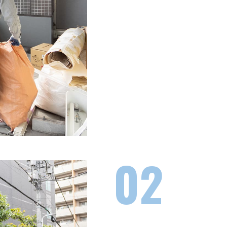
住宅リフォームやテナント工事
に対応します。
定期的に発生する廃材や、一度
減し、計画的な現場運営をサポ
02
2tト
都市部