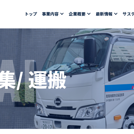
トップ
事業内容
企業概要
最新情報
サス
AI
報
採用情報
社員紹介
/ 運搬
ちコラム
社員インタビュー
バシーポリシー
育休取得者インタビ
福利厚生
合わせ
ある質問
募集要項一覧