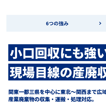
マイペ
事業拠点・工場紹介
6つの強み
サステナビリティ
活動レポート
小口回収にも強い
現場目線の
産廃
関東一都三県を中心に東北～関西まで広
産業廃棄物の収集・運搬・処理対応。