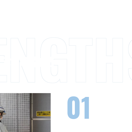
ENGTH
5つの強み
01
小口回