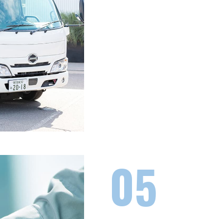
解体から廃材の室内搬出、収集
が不要で、工程管理がシンプル
た最適な進行が可能です。
ビクト
05
8つの
安全・