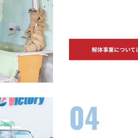
解体から廃材の室内搬出、収集
が不要で、工程管理がシンプル
た最適な進行が可能です。
解体事業について
チーム
04
フット
スピー