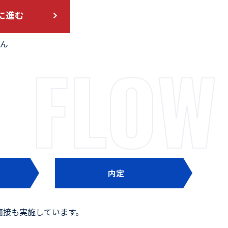
に進む
ん
FLOW
内定
面接も実施しています。