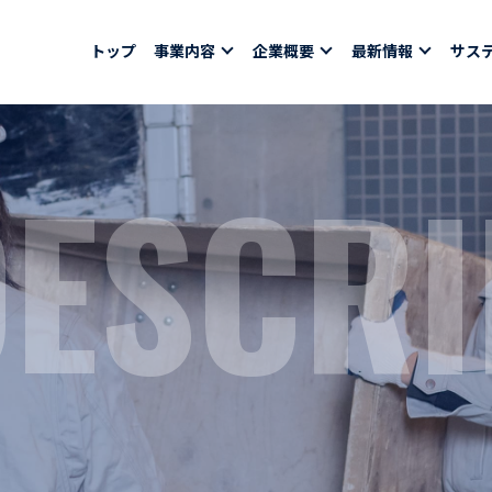
トップ
事業内容
企業概要
最新情報
サス
DESCRI
報
採用情報
社員紹介
ちコラム
社員インタビュー
バシーポリシー
育休取得者インタビ
福利厚生
合わせ
ある質問
募集要項一覧