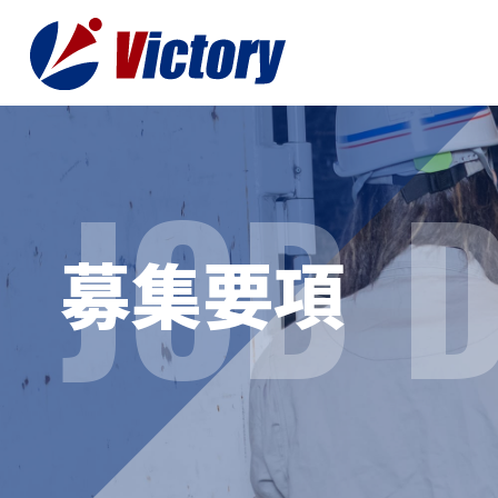
JOB 
トップ
最新情
募集要項
事業紹介
お役立
総合解体 / 解体事業
プライ
産業廃棄物収集/ 運搬
お問い
企業概要
よく
私たちについて