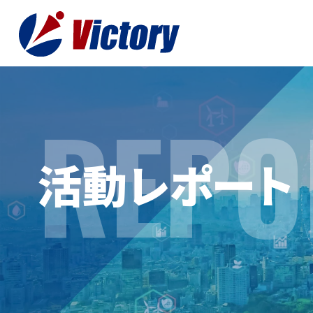
REPO
トップ
最新情
活動レポート
事業紹介
お役立
総合解体 / 解体事業
プライ
産業廃棄物収集/ 運搬
お問い
企業概要
よく
私たちについて