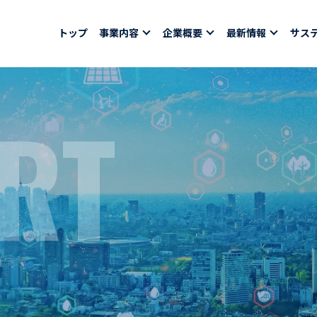
トップ
事業内容
企業概要
最新情報
サス
RT
報
採用情報
社員紹介
ちコラム
社員インタビュー
バシーポリシー
育休取得者インタビ
福利厚生
合わせ
ある質問
募集要項一覧