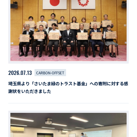
活動レポート
採用情報
社員紹介
社員インタビュー
育休取得者インタビュー
福利厚生
募集要項一覧
ドライバー職場体験
採用エントリー
よくある質問
2026.07.13
CARBON-OFFSET
埼玉県より「さいたま緑のトラスト基金」への寄附に対する感
Social link
謝状をいただきました
サイト内検索