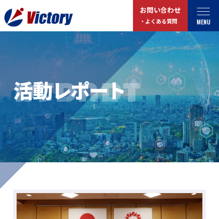
お問い合わせ
MENU
・よくある質問
トップ
最新情報
REPORT
活動レポート
事業紹介
お役立ちコラム
総合解体 / 解体事業
プライバシーポリシー
産業廃棄物収集/ 運搬
お問い合わせ
企業概要
よくある質問
私たちについて
事業拠点・工場紹介
マイページログイン
サステナビリティ