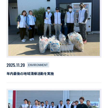
活動レポート
採用情報
社員紹介
社員インタビュー
育休取得者インタビュー
福利厚生
募集要項一覧
ドライバー職場体験
採用エントリー
よくある質問
2025.11.20
ENVIRONMENT
Social link
年内最後の地域清掃活動を実施
サイト内検索