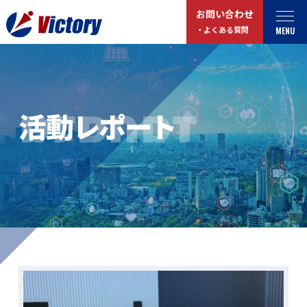
お問い合わせ
MENU
・よくある質問
トップ
最新情報
REPORT
活動レポート
事業紹介
お役立ちコラム
総合解体 / 解体事業
プライバシーポリシー
産業廃棄物収集/ 運搬
お問い合わせ
企業概要
よくある質問
私たちについて
事業拠点・工場紹介
マイページログイン
サステナビリティ