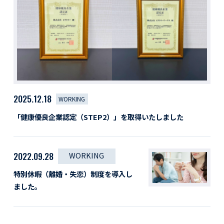
活動レポート
採用情報
社員紹介
社員インタビュー
育休取得者インタビュー
福利厚生
募集要項一覧
ドライバー職場体験
2025.12.18
WORKING
採用エントリー
よくある質問
「健康優良企業認定（STEP2）」を取得いたしました
Social link
2022.09.28
WORKING
特別休暇（離婚・失恋）制度を導入し
ました。
サイト内検索