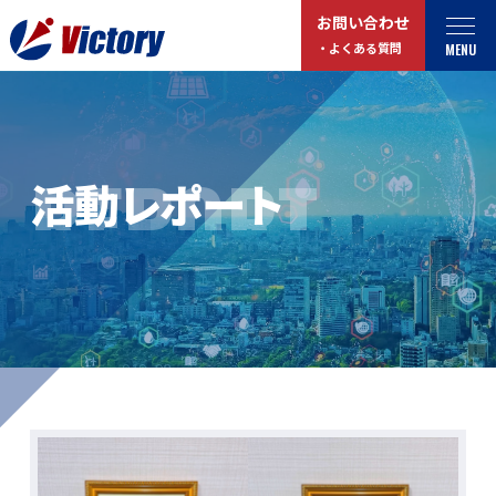
お問い合わせ
MENU
・よくある質問
トップ
最新情報
REPORT
活動レポート
事業紹介
お役立ちコラム
総合解体 / 解体事業
プライバシーポリシー
産業廃棄物収集/ 運搬
お問い合わせ
企業概要
よくある質問
私たちについて
事業拠点・工場紹介
マイページログイン
サステナビリティ