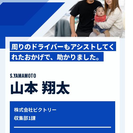
活動レポート
採用情報
社員紹介
社員インタビュー
育休取得者インタビュー
福利厚生
周りのドライバーもアシスト
してく
募集要項一覧
ドライバー職場体験
れたおかげで、
助かりました。
採用エントリー
よくある質問
S.YAMAMOTO
山本 翔太
Social link
株式会社ビクトリー
サイト内検索
収集部1課