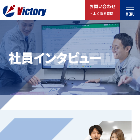
お問い合わせ
MENU
・よくある質問
トップ
最新情報
INTERVIEW
社員インタビュー
事業紹介
お役立ちコラム
総合解体 / 解体事業
プライバシーポリシー
産業廃棄物収集/ 運搬
お問い合わせ
企業概要
よくある質問
私たちについて
事業拠点・工場紹介
マイページログイン
サステナビリティ