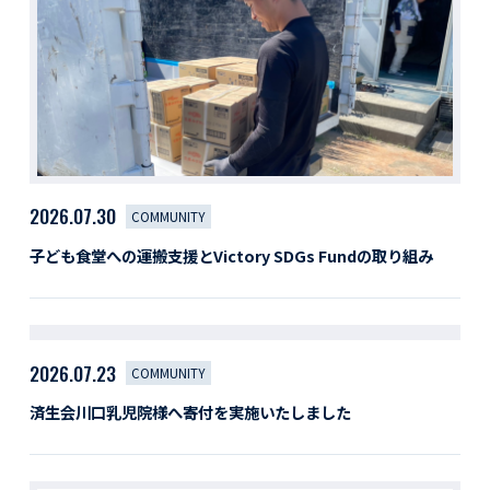
活動レポート
採用情報
社員紹介
社員インタビュー
育休取得者インタビュー
福利厚生
募集要項一覧
ドライバー職場体験
2026.07.30
COMMUNITY
採用エントリー
よくある質問
子ども食堂への運搬支援とVictory SDGs Fundの取り組み
Social link
2026.07.23
COMMUNITY
済生会川口乳児院様へ寄付を実施いたしました
サイト内検索