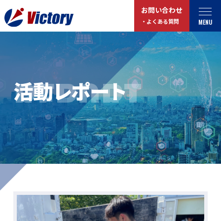
お問い合わせ
MENU
・よくある質問
トップ
最新情報
REPORT
活動レポート
事業紹介
お役立ちコラム
総合解体 / 解体事業
プライバシーポリシー
産業廃棄物収集/ 運搬
お問い合わせ
企業概要
よくある質問
私たちについて
事業拠点・工場紹介
マイページログイン
サステナビリティ