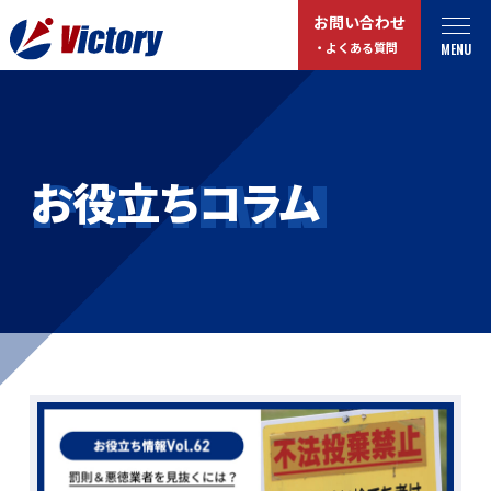
お問い合わせ
MENU
・よくある質問
トップ
最新情報
COLUMN
お役立ちコラム
事業紹介
お役立ちコラム
総合解体 / 解体事業
プライバシーポリシー
産業廃棄物収集/ 運搬
お問い合わせ
企業概要
よくある質問
私たちについて
事業拠点・工場紹介
マイページログイン
サステナビリティ