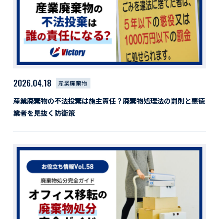
活動レポート
採用情報
社員紹介
社員インタビュー
育休取得者インタビュー
福利厚生
2026.04.18
産業廃棄物
募集要項一覧
ドライバー職場体験
産業廃棄物の不法投棄は施主責任？廃棄物処理法の罰則と悪徳
採用エントリー
よくある質問
業者を見抜く防衛策
Social link
サイト内検索