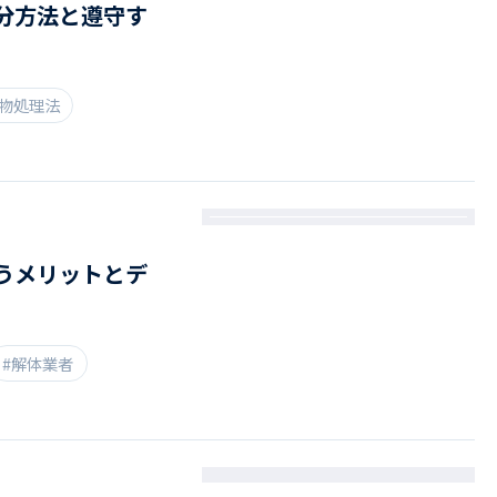
分方法と遵守す
棄物処理法
うメリットとデ
#解体業者