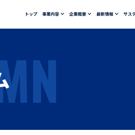
トップ
事業内容
企業概要
最新情報
サス
MN
報
採用情報
社員紹介
ム
ちコラム
社員インタビュー
バシーポリシー
育休取得者インタビ
福利厚生
合わせ
ある質問
募集要項一覧