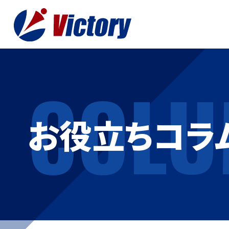
COLU
トップ
最新情
お役立ちコラ
事業紹介
お役立
総合解体 / 解体事業
プライ
産業廃棄物収集/ 運搬
お問い
企業概要
よく
私たちについて