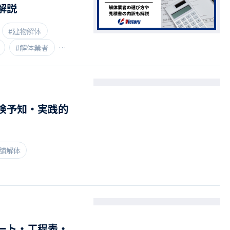
解説
#建物解体
#解体業者
険予知・実践的
店舗解体
ート・工程表・