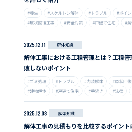
#養生
#スケルトン解体
#トラブル
#ポイン
#原状回復工事
#安全対策
#戸建て住宅
#
#解体業者
#近隣住民
#防音対策
2025.12.11
解体知識
解体工事における工程管理とは？工程管
敗しないポイント
#ゴミ処理
#トラブル
#内装解体
#原状回復
#建物解体
#戸建て住宅
#手続き
#法律
#解体工事
#解体業者
#豆知識
#近隣住民
2025.12.08
解体知識
解体工事の見積もりを比較するポイント