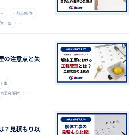
ト
#内装解体
解体工事
理の注意点と失
工事
#総合解体
は？見積もり以