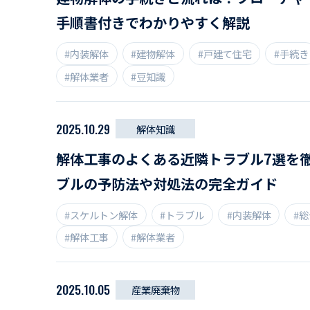
手順書付きでわかりやすく解説
#内装解体
#建物解体
#戸建て住宅
#手続き
#解体業者
#豆知識
2025.10.29
解体知識
解体工事のよくある近隣トラブル7選を
ブルの予防法や対処法の完全ガイド
#スケルトン解体
#トラブル
#内装解体
#
#解体工事
#解体業者
2025.10.05
産業廃棄物