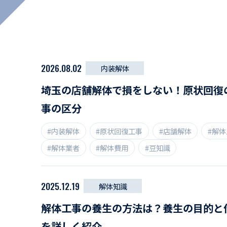
マイペ
事業拠点・工場紹介
サステナビリティ
2026.08.02
内装解体
活動レポート
埼玉の店舗解体で損をしない！原状回復
事の区分
#内装解体
#原状回復工事
#店舗解体
#解
#解体業者
#解体費用
#豆知識
2025.12.19
解体知識
解体工事の養生の方法は？養生の目的と
を詳しく紹介