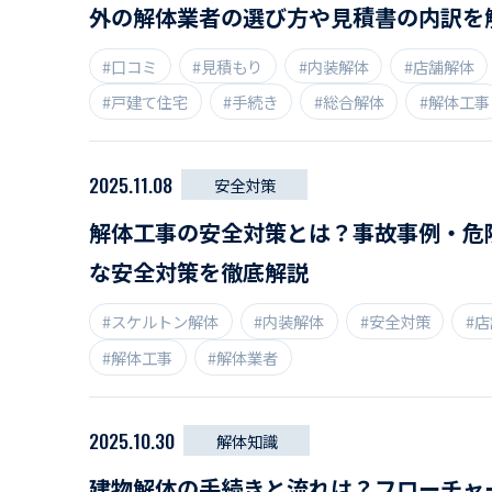
外の解体業者の選び方や見積書の内訳を
#口コミ
#見積もり
#内装解体
#店舗解体
#戸建て住宅
#手続き
#総合解体
#解体工事
#費用相場
2025.11.08
安全対策
解体工事の安全対策とは？事故事例・危
な安全対策を徹底解説
#スケルトン解体
#内装解体
#安全対策
#
#解体工事
#解体業者
2025.10.30
解体知識
建物解体の手続きと流れは？フローチャ