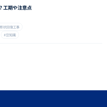
？工期や注意点
#原状回復工事
#豆知識