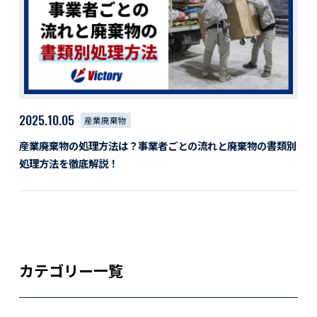
活動レポート
採用情報
社員紹介
社員インタビュー
育休取得者インタビュー
福利厚生
2025.10.05
産業廃棄物
募集要項一覧
ドライバー職場体験
産業廃棄物の処理方法は？事業者ごとの流れと廃棄物の書類別
採用エントリー
よくある質問
処理方法を徹底解説！
Social link
サイト内検索
カテゴリー一覧