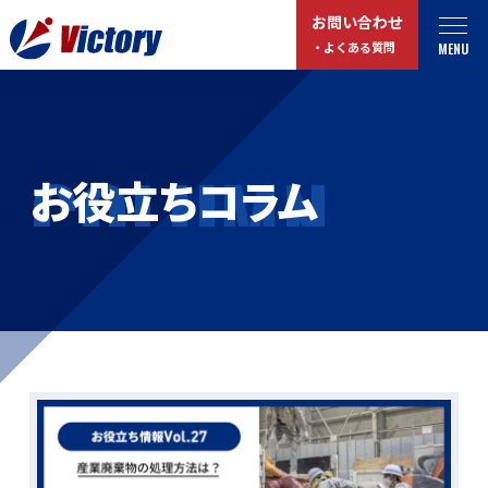
お問い合わせ
MENU
・よくある質問
トップ
最新情報
COLUMN
お役立ちコラム
事業紹介
お役立ちコラム
総合解体 / 解体事業
プライバシーポリシー
産業廃棄物収集/ 運搬
お問い合わせ
企業概要
よくある質問
私たちについて
事業拠点・工場紹介
マイページログイン
サステナビリティ