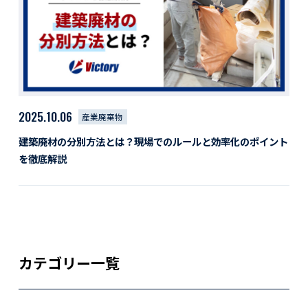
活動レポート
採用情報
社員紹介
社員インタビュー
育休取得者インタビュー
福利厚生
2025.10.06
産業廃棄物
募集要項一覧
ドライバー職場体験
建築廃材の分別方法とは？現場でのルールと効率化のポイント
採用エントリー
よくある質問
を徹底解説
Social link
サイト内検索
カテゴリー一覧