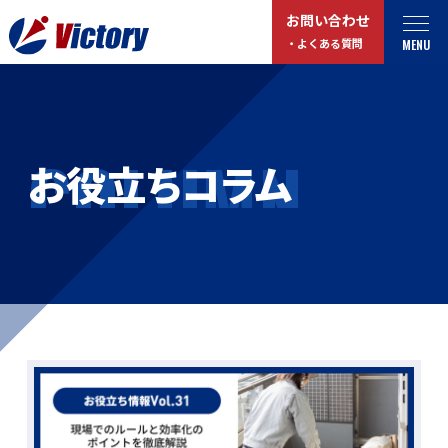
お問い合わせ
MENU
・よくある質問
トップ
最新情報
COLUMN
お役立ちコラム
事業紹介
お役立ちコラム
総合解体 / 解体事業
プライバシーポリシー
産業廃棄物収集/ 運搬
お問い合わせ
企業概要
よくある質問
私たちについて
事業拠点・工場紹介
マイページログイン
サステナビリティ