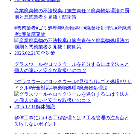
産業廃棄物の不法投棄は施主責任？廃棄物処理法の罰
則と悪徳業者を見抜く防衛策
#悪徳業者
#ゴミ処理
#廃棄物処理
#廃棄物処理法
#産廃業
者
#産業廃棄物
2026.02.21
安全対策
グラスウールやロックウールを処分するには？法人と
個人の違いと安全な取扱いのコツ
#グラスウール
#ロックウール
#見積もり
#ゴミ処理
#リサ
イクル
#安全対策
#廃棄物処理
#廃棄物処理法
2025.12.11
解体知識
解体工事における工程管理とは？工程管理の注意点と
失敗しないポイント