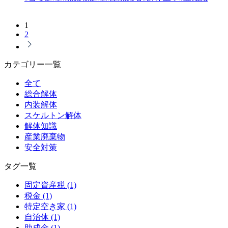
1
2
カテゴリー一覧
全て
総合解体
内装解体
スケルトン解体
解体知識
産業廃棄物
安全対策
タグ一覧
固定資産税 (1)
税金 (1)
特定空き家 (1)
自治体 (1)
助成金 (1)