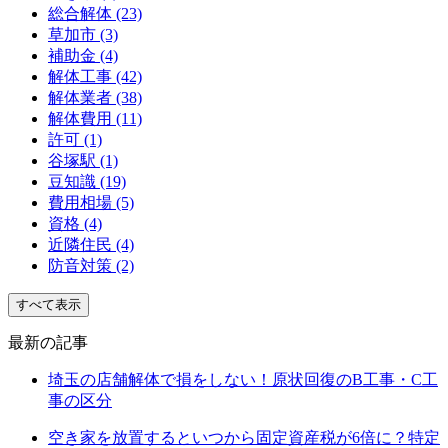
総合解体 (23)
草加市 (3)
補助金 (4)
解体工事 (42)
解体業者 (38)
解体費用 (11)
許可 (1)
谷塚駅 (1)
豆知識 (19)
費用相場 (5)
資格 (4)
近隣住民 (4)
防音対策 (2)
すべて表示
最新の記事
埼玉の店舗解体で損をしない！原状回復のB工事・C工
事の区分
空き家を放置するといつから固定資産税が6倍に？特定