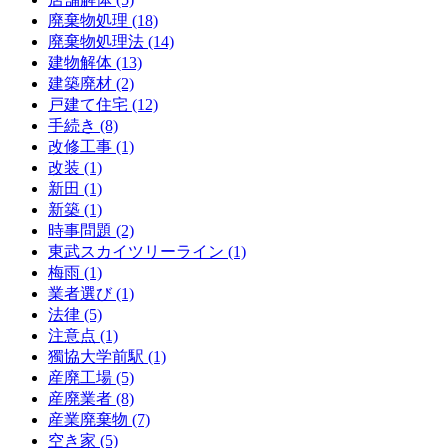
廃棄物処理 (18)
廃棄物処理法 (14)
建物解体 (13)
建築廃材 (2)
戸建て住宅 (12)
手続き (8)
改修工事 (1)
改装 (1)
新田 (1)
新築 (1)
時事問題 (2)
東武スカイツリーライン (1)
梅雨 (1)
業者選び (1)
法律 (5)
注意点 (1)
獨協大学前駅 (1)
産廃工場 (5)
産廃業者 (8)
産業廃棄物 (7)
空き家 (5)