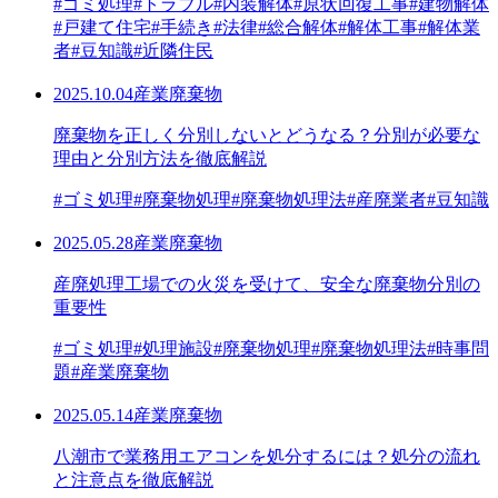
#ゴミ処理
#トラブル
#内装解体
#原状回復工事
#建物解体
#戸建て住宅
#手続き
#法律
#総合解体
#解体工事
#解体業
者
#豆知識
#近隣住民
2025.10.04
産業廃棄物
廃棄物を正しく分別しないとどうなる？分別が必要な
理由と分別方法を徹底解説
#ゴミ処理
#廃棄物処理
#廃棄物処理法
#産廃業者
#豆知識
2025.05.28
産業廃棄物
産廃処理工場での火災を受けて、安全な廃棄物分別の
重要性
#ゴミ処理
#処理施設
#廃棄物処理
#廃棄物処理法
#時事問
題
#産業廃棄物
2025.05.14
産業廃棄物
八潮市で業務用エアコンを処分するには？処分の流れ
と注意点を徹底解説