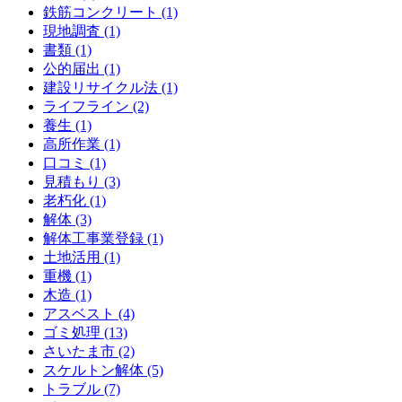
鉄筋コンクリート (1)
現地調査 (1)
書類 (1)
公的届出 (1)
建設リサイクル法 (1)
ライフライン (2)
養生 (1)
高所作業 (1)
口コミ (1)
見積もり (3)
老朽化 (1)
解体 (3)
解体工事業登録 (1)
土地活用 (1)
重機 (1)
木造 (1)
アスベスト (4)
ゴミ処理 (13)
さいたま市 (2)
スケルトン解体 (5)
トラブル (7)