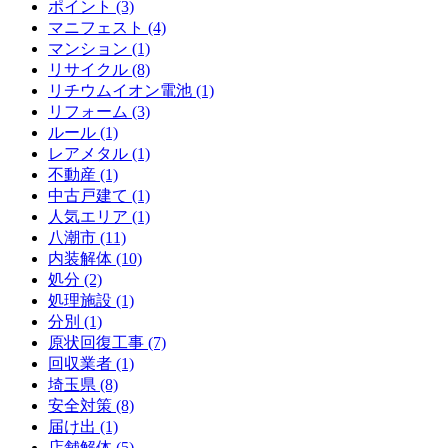
ポイント (3)
マニフェスト (4)
マンション (1)
リサイクル (8)
リチウムイオン電池 (1)
リフォーム (3)
ルール (1)
レアメタル (1)
不動産 (1)
中古戸建て (1)
人気エリア (1)
八潮市 (11)
内装解体 (10)
処分 (2)
処理施設 (1)
分別 (1)
原状回復工事 (7)
回収業者 (1)
埼玉県 (8)
安全対策 (8)
届け出 (1)
店舗解体 (5)