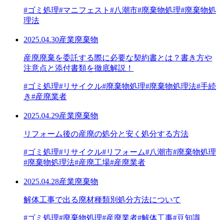
#ゴミ処理
#マニフェスト
#八潮市
#廃棄物処理
#廃棄物処
理法
2025.04.30
産業廃棄物
産廃廃棄を委託する際に必要な契約書とは？書き方や
注意点と添付書類を徹底解説！
#ゴミ処理
#リサイクル
#廃棄物処理
#廃棄物処理法
#手続
き
#産廃業者
2025.04.29
産業廃棄物
リフォーム後の産廃の処分と安く処分する方法
#ゴミ処理
#リサイクル
#リフォーム
#八潮市
#廃棄物処理
#廃棄物処理法
#産廃工場
#産廃業者
2025.04.28
産業廃棄物
解体工事で出る廃材種類別処分方法について
#ゴミ処理
#廃棄物処理
#産廃業者
#解体工事
#豆知識