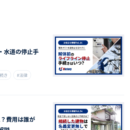
ドライバー職場体験
ージログイン
採用エントリー
よくある質問
・水道の停止手
手続き
#法律
K？費用は誰が
解説