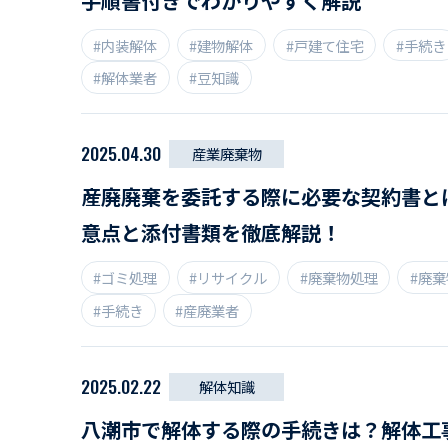
手順書付きでわかりやすく解説
#内装解体
#建物解体
#戸建て住宅
#手続き
#解体業者
#豆知識
2025.04.30
産業廃棄物
産廃廃棄を委託する際に必要な契約書と
意点と添付書類を徹底解説！
#ゴミ処理
#リサイクル
#廃棄物処理
#廃
#手続き
#産廃業者
2025.02.22
解体知識
八潮市で解体する際の手続きは？解体工