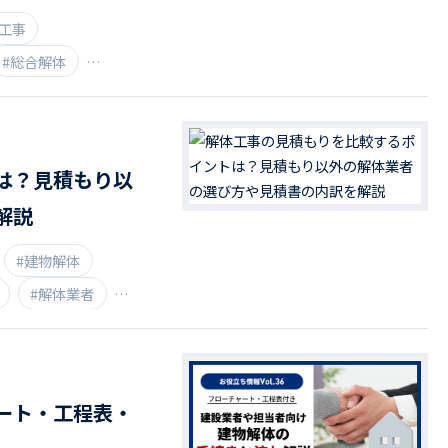
工事
#総合解体
は？見積もり以
解説
#建物解体
#解体業者
ート・工程表・