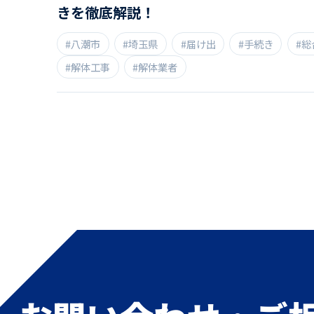
きを徹底解説！
#八潮市
#埼玉県
#届け出
#手続き
#総
#解体工事
#解体業者