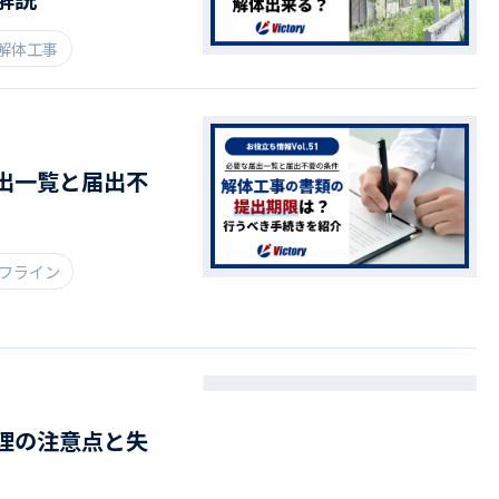
#解体工事
出一覧と届出不
イフライン
理の注意点と失