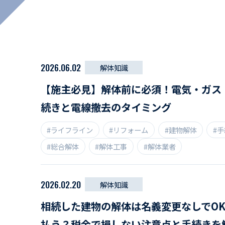
マイペ
事業拠点・工場紹介
サステナビリティ
2026.06.02
解体知識
活動レポート
【施主必見】解体前に必須！電気・ガス
続きと電線撤去のタイミング
#ライフライン
#リフォーム
#建物解体
#
#総合解体
#解体工事
#解体業者
2026.02.20
解体知識
相続した建物の解体は名義変更なしでO
払う？税金で損しない注意点と手続きを