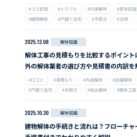
#ゴミ処理
#トラブル
#内装解体
#原状回復
#建物解体
#戸建て住宅
#手続き
#法律
#解体工事
#解体業者
#豆知識
#近隣住民
2025.12.08
解体知識
解体工事の見積もりを比較するポイント
外の解体業者の選び方や見積書の内訳を
#口コミ
#見積もり
#内装解体
#店舗解体
#戸建て住宅
#手続き
#総合解体
#解体工事
#費用相場
2025.10.30
解体知識
建物解体の手続きと流れは？フローチャ