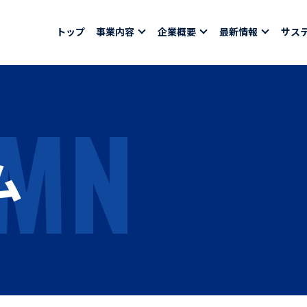
トップ
事業内容
企業概要
最新情報
サス
MN
報
採用情報
社員紹介
ム
ちコラム
社員インタビュー
バシーポリシー
育休取得者インタビ
福利厚生
合わせ
ある質問
募集要項一覧