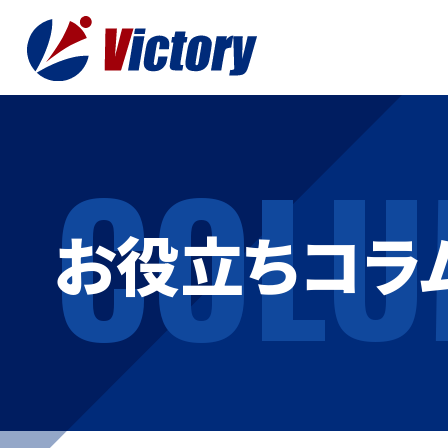
COLU
トップ
最新情
お役立ちコラ
事業紹介
お役立
総合解体 / 解体事業
プライ
産業廃棄物収集/ 運搬
お問い
企業概要
よく
私たちについて