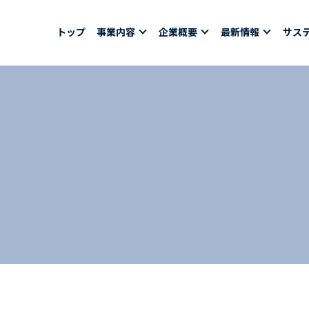
トップ
事業内容
企業概要
最新情報
サス
報
採用情報
社員紹介
ちコラム
社員インタビュー
バシーポリシー
育休取得者インタビ
福利厚生
合わせ
ある質問
募集要項一覧