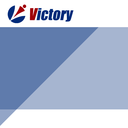
トップ
最新情
事業紹介
お役立
総合解体 / 解体事業
プライ
産業廃棄物収集/ 運搬
お問い
企業概要
よく
私たちについて