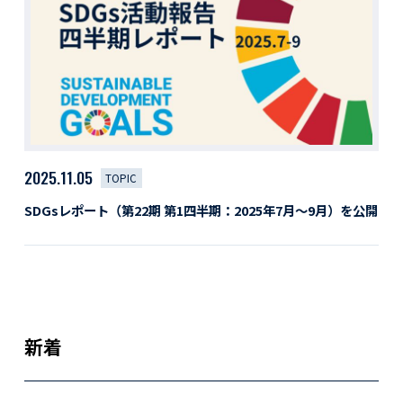
活動レポート
採用情報
社員紹介
社員インタビュー
育休取得者インタビュー
福利厚生
募集要項一覧
ドライバー職場体験
2025.11.05
TOPIC
採用エントリー
よくある質問
SDGsレポート（第22期 第1四半期：2025年7月〜9月）を公開
Social link
サイト内検索
新着