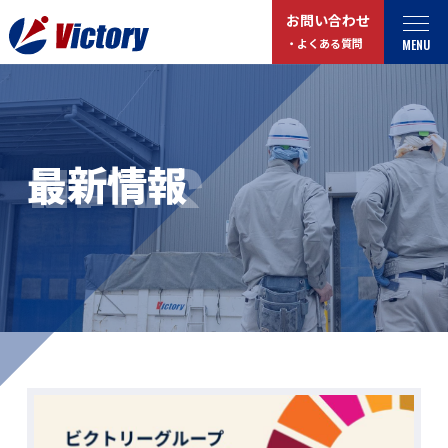
お問い合わせ
MENU
・よくある質問
トップ
最新情報
NEWS
最新情報
事業紹介
お役立ちコラム
総合解体 / 解体事業
プライバシーポリシー
産業廃棄物収集/ 運搬
お問い合わせ
企業概要
よくある質問
私たちについて
事業拠点・工場紹介
マイページログイン
サステナビリティ