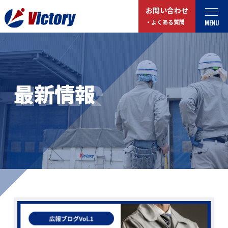
お問い合わせ
MENU
・よくある質問
トップ
最新情報
NEWS
最新情報
事業紹介
お役立ちコラム
総合解体 / 解体事業
プライバシーポリシー
産業廃棄物収集/ 運搬
お問い合わせ
企業概要
よくある質問
私たちについて
事業拠点・工場紹介
マイページログイン
サステナビリティ