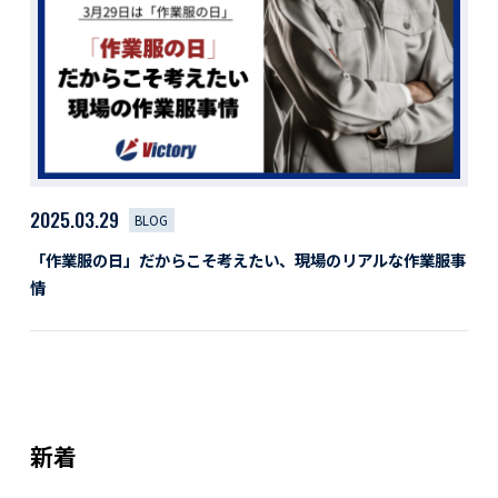
活動レポート
採用情報
社員紹介
社員インタビュー
育休取得者インタビュー
福利厚生
募集要項一覧
ドライバー職場体験
2025.03.29
BLOG
採用エントリー
よくある質問
「作業服の日」だからこそ考えたい、現場のリアルな作業服事
情
Social link
サイト内検索
新着