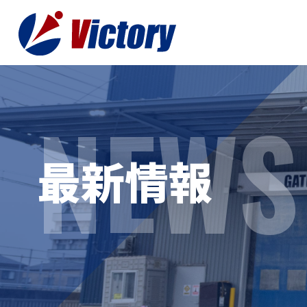
NEWS
トップ
最新情
最新情報
事業紹介
お役立
総合解体 / 解体事業
プライ
産業廃棄物収集/ 運搬
お問い
企業概要
よく
私たちについて