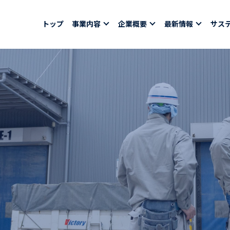
トップ
事業内容
企業概要
最新情報
サス
報
採用情報
社員紹介
ちコラム
社員インタビュー
バシーポリシー
育休取得者インタビ
福利厚生
合わせ
ある質問
募集要項一覧