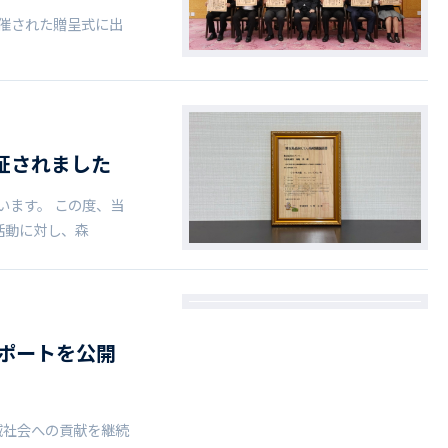
開催された贈呈式に出
認証されました
います。 この度、当
活動に対し、森
レポートを公開
域社会への貢献を継続