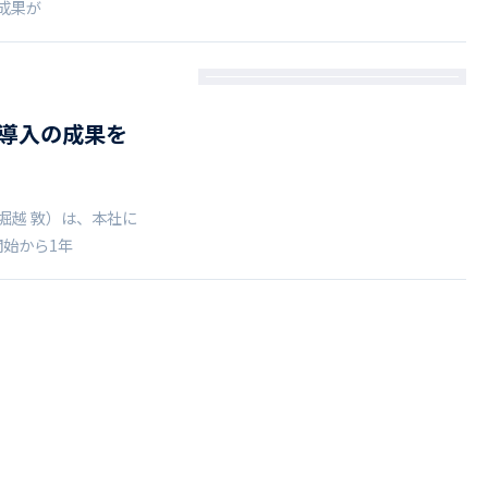
動成果が
電導入の成果を
堀越 敦）は、本社に
開始から1年