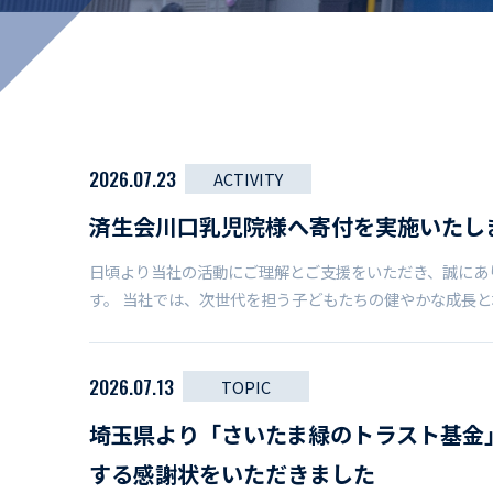
マイペ
事業拠点・工場紹介
サステナビリティ
活動レポート
2026.07.23
ACTIVITY
済生会川口乳児院様へ寄付を実施いたし
日頃より当社の活動にご理解とご支援をいただき、誠にあ
す。 当社では、次世代を担う子どもたちの健やかな成長
2026.07.13
TOPIC
埼玉県より「さいたま緑のトラスト基金
する感謝状をいただきました