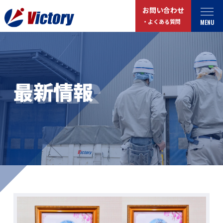
お問い合わせ
MENU
・よくある質問
トップ
最新情報
NEWS
最新情報
事業紹介
お役立ちコラム
総合解体 / 解体事業
プライバシーポリシー
産業廃棄物収集/ 運搬
お問い合わせ
企業概要
よくある質問
私たちについて
事業拠点・工場紹介
マイページログイン
サステナビリティ