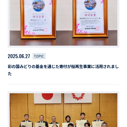
活動レポート
採用情報
社員紹介
社員インタビュー
育休取得者インタビュー
福利厚生
募集要項一覧
ドライバー職場体験
2025.06.27
TOPIC
採用エントリー
よくある質問
彩の国みどりの基金を通じた寄付が桜再生事業に活用されまし
た
Social link
サイト内検索