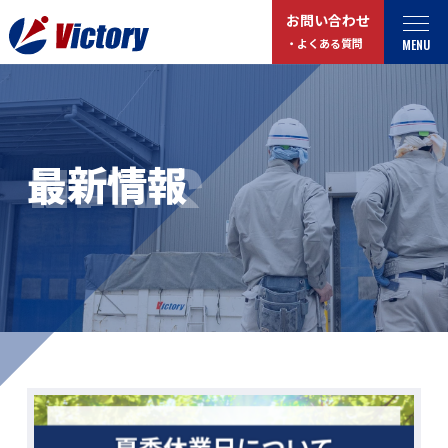
お問い合わせ
MENU
・よくある質問
トップ
最新情報
NEWS
最新情報
事業紹介
お役立ちコラム
総合解体 / 解体事業
プライバシーポリシー
産業廃棄物収集/ 運搬
お問い合わせ
企業概要
よくある質問
私たちについて
事業拠点・工場紹介
マイページログイン
サステナビリティ