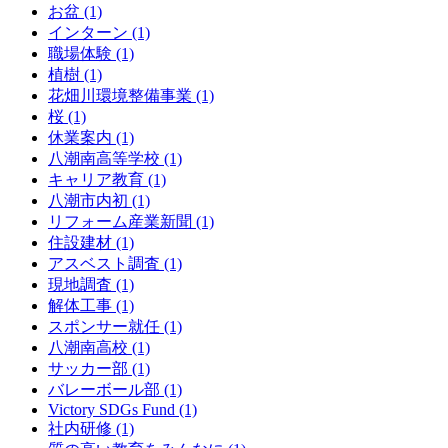
お盆 (1)
インターン (1)
職場体験 (1)
植樹 (1)
花畑川環境整備事業 (1)
桜 (1)
休業案内 (1)
八潮南高等学校 (1)
キャリア教育 (1)
八潮市内初 (1)
リフォーム産業新聞 (1)
住設建材 (1)
アスベスト調査 (1)
現地調査 (1)
解体工事 (1)
スポンサー就任 (1)
八潮南高校 (1)
サッカー部 (1)
バレーボール部 (1)
Victory SDGs Fund (1)
社内研修 (1)