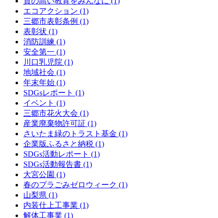
質の高い教育をみんなに (1)
エコアクション (1)
三郷市表彰条例 (1)
表彰状 (1)
消防訓練 (1)
安全第一 (1)
川口乳児院 (1)
地域社会 (1)
年末年始 (1)
SDGsレポート (1)
イベント (1)
三郷市花火大会 (1)
産業廃棄物許可証 (1)
さいたま緑のトラスト基金 (1)
企業版ふるさと納税 (1)
SDGs活動レポート (1)
SDGs活動報告書 (1)
大宮公園 (1)
春のプラごみゼロウィーク (1)
山梨県 (1)
内装仕上工事業 (1)
解体工事業 (1)