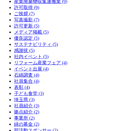
産業廃棄物収集運搬業 (9)
許可取得 (9)
ご挨拶 (7)
写真撮影 (7)
許可更新 (5)
メディア掲載 (5)
優良認定 (5)
サステナビリティ (5)
感謝状 (5)
社内イベント (5)
リフォーム産業フェア (4)
イベント出展 (4)
石綿調査 (4)
社員集合 (4)
表彰 (4)
子ども食堂 (3)
埼玉県 (3)
社員紹介 (3)
拠点紹介 (2)
事業所 (2)
緑の募金 (2)
部活動スポンサー (2)