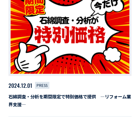
活動レポート
採用情報
社員紹介
社員インタビュー
育休取得者インタビュー
福利厚生
募集要項一覧
ドライバー職場体験
採用エントリー
よくある質問
2024.12.01
Social link
PRESS
石綿調査・分析を期間限定で特別価格で提供 ―リフォーム業
界支援―
サイト内検索