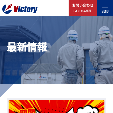
お問い合わせ
MENU
・よくある質問
トップ
最新情報
NEWS
最新情報
事業紹介
お役立ちコラム
総合解体 / 解体事業
プライバシーポリシー
産業廃棄物収集/ 運搬
お問い合わせ
企業概要
よくある質問
私たちについて
事業拠点・工場紹介
マイページログイン
サステナビリティ