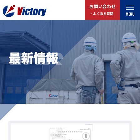
お問い合わせ
MENU
・よくある質問
トップ
最新情報
NEWS
最新情報
事業紹介
お役立ちコラム
総合解体 / 解体事業
プライバシーポリシー
産業廃棄物収集/ 運搬
お問い合わせ
企業概要
よくある質問
私たちについて
事業拠点・工場紹介
マイページログイン
サステナビリティ