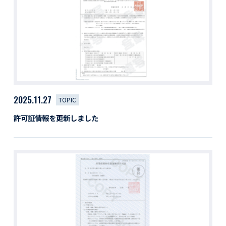
活動レポート
採用情報
社員紹介
社員インタビュー
育休取得者インタビュー
福利厚生
募集要項一覧
ドライバー職場体験
2025.11.27
TOPIC
採用エントリー
よくある質問
許可証情報を更新しました
Social link
サイト内検索