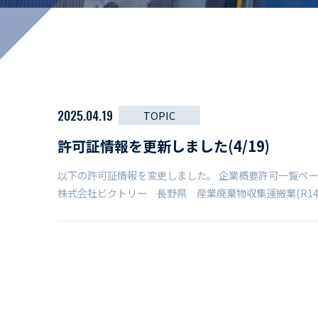
マイペ
事業拠点・工場紹介
サステナビリティ
活動レポート
2025.04.19
TOPIC
許可証情報を更新しました(4/19)
以下の許可証情報を変更しました。 企業概要許可一覧ペー
株式会社ビクトリー 長野県 産業廃棄物収集運搬業(R14.