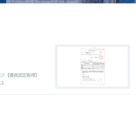
ドライバー職場体験
ージログイン
採用エントリー
よくある質問
ジ 【優良認定取得】
3.