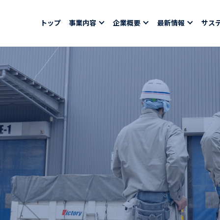
トップ
事業内容
企業概要
最新情報
サス
報
採用情報
社員紹介
ちコラム
社員インタビュー
バシーポリシー
育休取得者インタビ
福利厚生
合わせ
ある質問
募集要項一覧