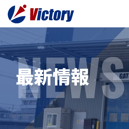
NEWS
トップ
最新情
最新情報
事業紹介
お役立
総合解体 / 解体事業
プライ
産業廃棄物収集/ 運搬
お問い
企業概要
よく
私たちについて