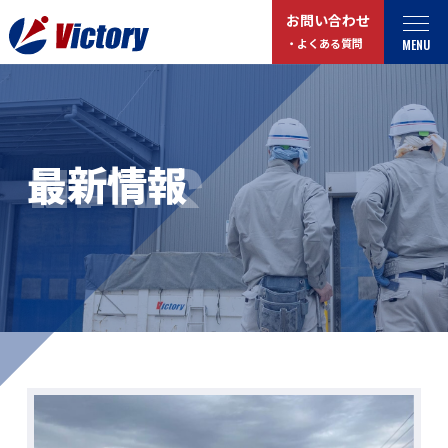
お問い合わせ
MENU
・よくある質問
トップ
最新情報
NEWS
最新情報
事業紹介
お役立ちコラム
総合解体 / 解体事業
プライバシーポリシー
産業廃棄物収集/ 運搬
お問い合わせ
企業概要
よくある質問
私たちについて
事業拠点・工場紹介
マイページログイン
サステナビリティ