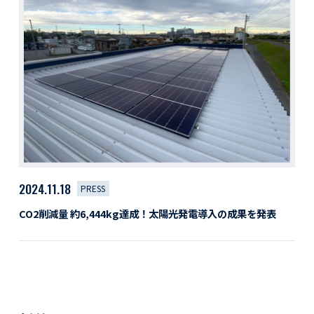
活動レポート
採用情報
社員紹介
社員インタビュー
育休取得者インタビュー
福利厚生
募集要項一覧
ドライバー職場体験
採用エントリー
よくある質問
2024.11.18
PRESS
Social link
CO2削減量 約6,444kg達成！太陽光発電導入の成果を発表
サイト内検索