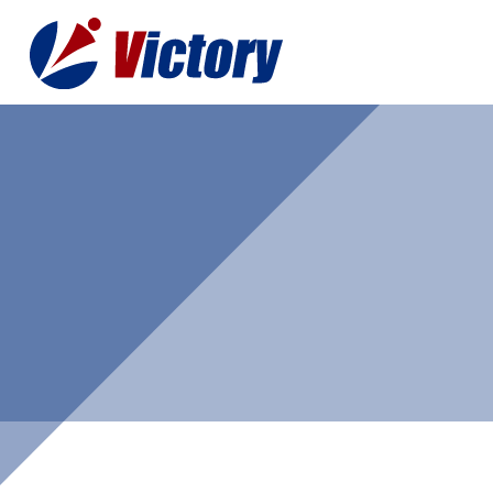
トップ
最新情
事業紹介
お役立
総合解体 / 解体事業
プライ
産業廃棄物収集/ 運搬
お問い
企業概要
よく
私たちについて