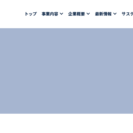
トップ
事業内容
企業概要
最新情報
サス
報
採用情報
社員紹介
ちコラム
社員インタビュー
バシーポリシー
育休取得者インタビ
福利厚生
合わせ
ある質問
募集要項一覧