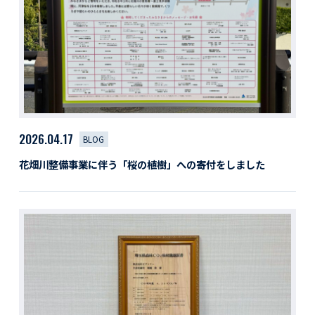
活動レポート
採用情報
社員紹介
社員インタビュー
育休取得者インタビュー
福利厚生
募集要項一覧
ドライバー職場体験
2026.04.17
BLOG
採用エントリー
よくある質問
花畑川整備事業に伴う「桜の植樹」への寄付をしました
Social link
サイト内検索