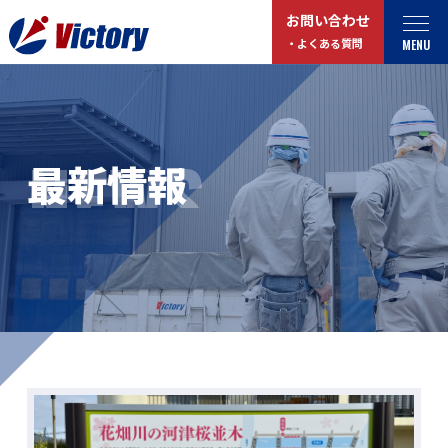
お問い合わせ
MENU
・よくある質問
トップ
最新情報
NEWS
最新情報
事業紹介
お役立ちコラム
総合解体 / 解体事業
プライバシーポリシー
産業廃棄物収集/ 運搬
お問い合わせ
企業概要
よくある質問
私たちについて
事業拠点・工場紹介
マイページログイン
サステナビリティ