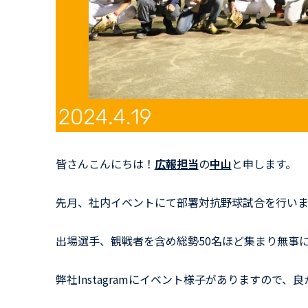
皆さんこんにちは！
広報担当
の
中山
と申します。
先月、社内イベントにて部署対抗野球試合を行い
出場選手、観戦者を含め総勢50名ほど集まり無事
弊社
Instagram
にイベント様子がありますので、良