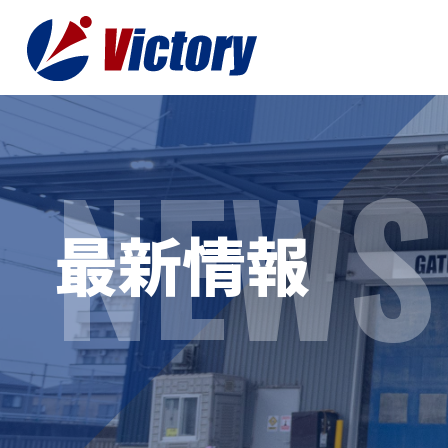
NEWS
トップ
最新情
最新情報
事業紹介
お役立
総合解体 / 解体事業
プライ
産業廃棄物収集/ 運搬
お問い
企業概要
よく
私たちについて