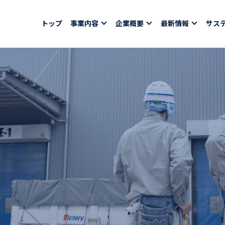
トップ
事業内容
企業概要
最新情報
サス
報
採用情報
社員紹介
ちコラム
社員インタビュー
バシーポリシー
育休取得者インタビ
福利厚生
合わせ
ある質問
募集要項一覧