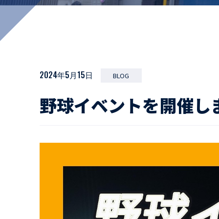
マイペ
事業拠点・工場紹介
サステナビリティ
活動レポート
2024年5月15日
BLOG
野球イベントを開催し