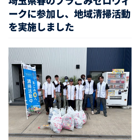
埼玉県春のプラごみゼロウィ
活動レポート
ークに参加し、地域清掃活動
を実施しました
採用情報
社員紹介
社員インタビュー
育休取得者インタビュー
福利厚生
募集要項一覧
ドライバー職場体験
採用エントリー
よくある質問
Social link
サイト内検索