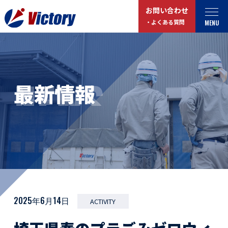
お問い合わせ
MENU
・よくある質問
トップ
最新情報
NEWS
最新情報
事業紹介
お役立ちコラム
総合解体 / 解体事業
プライバシーポリシー
産業廃棄物収集/ 運搬
お問い合わせ
企業概要
よくある質問
私たちについて
事業拠点・工場紹介
マイページログイン
2025年6月14日
ACTIVITY
サステナビリティ