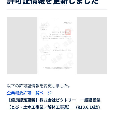
許可証情報を更新しました
活動レポート
採用情報
社員紹介
社員インタビュー
育休取得者インタビュー
福利厚生
募集要項一覧
ドライバー職場体験
採用エントリー
よくある質問
Social link
以下の許可証情報を変更しました。
企業概要許可一覧ページ
サイト内検索
【優良認定更新】株式会社ビクトリー
一般建設業
（とび・土木工事業／解体工事業）
(R13.6.16迄)