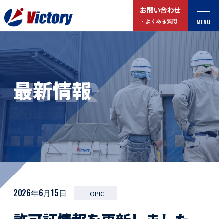
お問い合わせ
MENU
・よくある質問
トップ
最新情報
NEWS
最新情報
事業紹介
お役立ちコラム
総合解体 / 解体事業
プライバシーポリシー
産業廃棄物収集/ 運搬
お問い合わせ
企業概要
よくある質問
私たちについて
事業拠点・工場紹介
マイページログイン
2026年6月15日
TOPIC
サステナビリティ