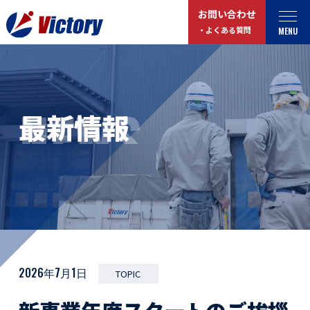
お問い合わせ
MENU
・よくある質問
トップ
最新情報
NEWS
最新情報
事業紹介
お役立ちコラム
総合解体 / 解体事業
プライバシーポリシー
産業廃棄物収集/ 運搬
お問い合わせ
企業概要
よくある質問
私たちについて
事業拠点・工場紹介
マイページログイン
2026年7月1日
TOPIC
サステナビリティ