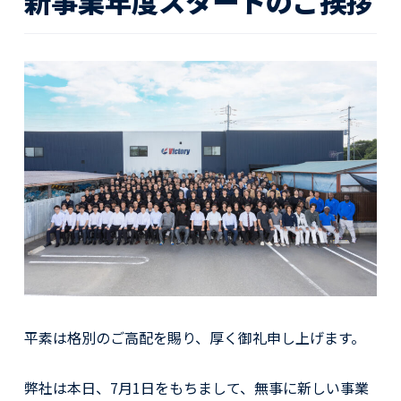
新事業年度スタートのご挨拶
活動レポート
採用情報
社員紹介
社員インタビュー
育休取得者インタビュー
福利厚生
募集要項一覧
ドライバー職場体験
採用エントリー
よくある質問
Social link
平素は格別のご高配を賜り、厚く御礼申し上げます。
サイト内検索
弊社は本日、7月1日をもちまして、無事に新しい事業