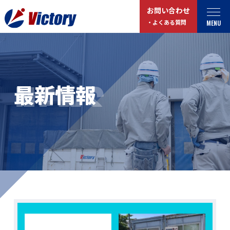
お問い合わせ
MENU
・よくある質問
トップ
最新情報
NEWS
最新情報
事業紹介
お役立ちコラム
総合解体 / 解体事業
プライバシーポリシー
産業廃棄物収集/ 運搬
お問い合わせ
企業概要
よくある質問
私たちについて
事業拠点・工場紹介
マイページログイン
サステナビリティ