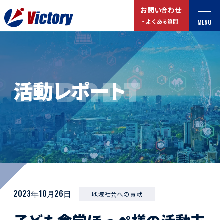
お問い合わせ
MENU
・よくある質問
トップ
最新情報
REPORT
活動レポート
事業紹介
お役立ちコラム
総合解体 / 解体事業
プライバシーポリシー
産業廃棄物収集/ 運搬
お問い合わせ
企業概要
よくある質問
私たちについて
事業拠点・工場紹介
マイページログイン
2023年10月26日
地域社会への貢献
サステナビリティ