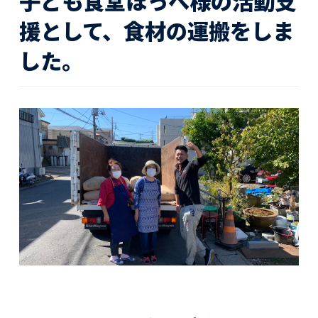
子ども食堂ほっぺ様の活動支
活動レポート
援として、食材の運搬をしま
した。
採用情報
社員紹介
社員インタビュー
育休取得者インタビュー
福利厚生
募集要項一覧
ドライバー職場体験
採用エントリー
よくある質問
Social link
サイト内検索