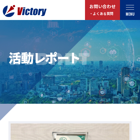
お問い合わせ
MENU
・よくある質問
トップ
最新情報
REPORT
活動レポート
事業紹介
お役立ちコラム
総合解体 / 解体事業
プライバシーポリシー
産業廃棄物収集/ 運搬
お問い合わせ
企業概要
よくある質問
私たちについて
事業拠点・工場紹介
マイページログイン
サステナビリティ