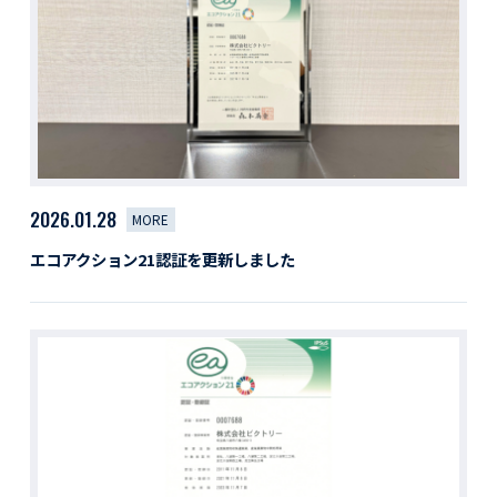
活動レポート
採用情報
社員紹介
社員インタビュー
育休取得者インタビュー
福利厚生
募集要項一覧
ドライバー職場体験
2026.01.28
MORE
採用エントリー
よくある質問
エコアクション21認証を更新しました
Social link
サイト内検索