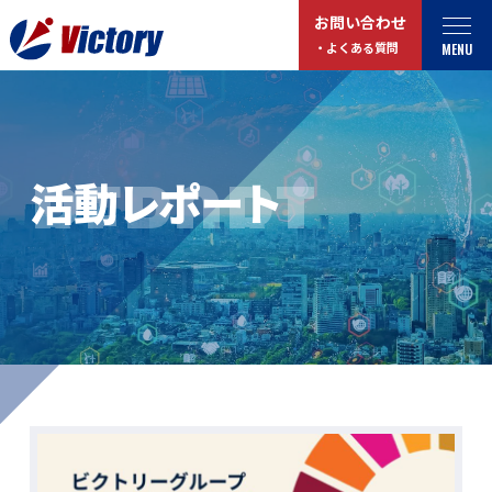
お問い合わせ
MENU
・よくある質問
トップ
最新情報
REPORT
活動レポート
事業紹介
お役立ちコラム
総合解体 / 解体事業
プライバシーポリシー
産業廃棄物収集/ 運搬
お問い合わせ
企業概要
よくある質問
私たちについて
事業拠点・工場紹介
マイページログイン
サステナビリティ