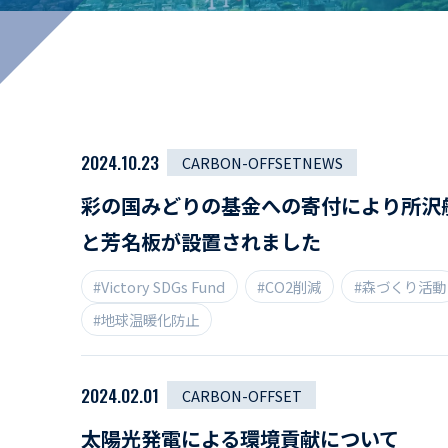
マイペ
事業拠点・工場紹介
サステナビリティ
活動レポート
2024.10.23
CARBON-OFFSETNEWS
彩の国みどりの基金への寄付により所沢
と芳名板が設置されました
#Victory SDGs Fund
#CO2削減
#森づくり活動
#地球温暖化防止
2024.02.01
CARBON-OFFSET
太陽光発電による環境貢献について