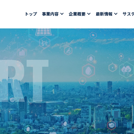
トップ
事業内容
企業概要
最新情報
サス
RT
報
採用情報
社員紹介
ちコラム
社員インタビュー
バシーポリシー
育休取得者インタビ
福利厚生
合わせ
ある質問
募集要項一覧