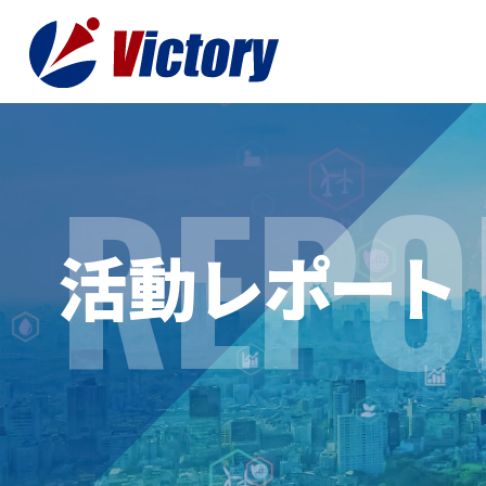
REPO
トップ
最新情
活動レポート
事業紹介
お役立
総合解体 / 解体事業
プライ
産業廃棄物収集/ 運搬
お問い
企業概要
よく
私たちについて