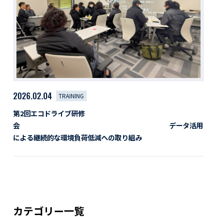
活動レポート
採用情報
社員紹介
社員インタビュー
育休取得者インタビュー
福利厚生
募集要項一覧
ドライバー職場体験
2026.02.04
TRAINING
採用エントリー
よくある質問
第2回エコドライブ研修
会 データ活用
Social link
による継続的な環境負荷低減への取り組み
サイト内検索
カテゴリー一覧