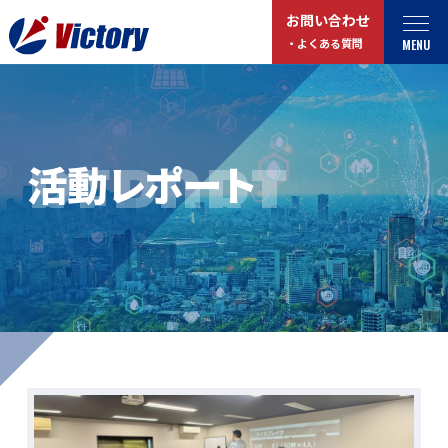
お問い合わせ
MENU
・よくある質問
トップ
最新情報
REPORT
活動レポート
事業紹介
お役立ちコラム
総合解体 / 解体事業
プライバシーポリシー
産業廃棄物収集/ 運搬
お問い合わせ
企業概要
よくある質問
私たちについて
事業拠点・工場紹介
マイページログイン
サステナビリティ