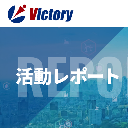
REPO
トップ
最新情
活動レポート
事業紹介
お役立
総合解体 / 解体事業
プライ
産業廃棄物収集/ 運搬
お問い
企業概要
よく
私たちについて