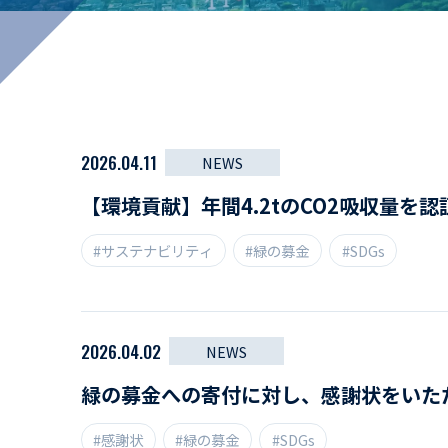
マイペ
事業拠点・工場紹介
サステナビリティ
活動レポート
2026.04.11
NEWS
【環境貢献】年間4.2tのCO2吸収量を
#サステナビリティ
#緑の募金
#SDGs
2026.04.02
NEWS
緑の募金への寄付に対し、感謝状をいた
#感謝状
#緑の募金
#SDGs