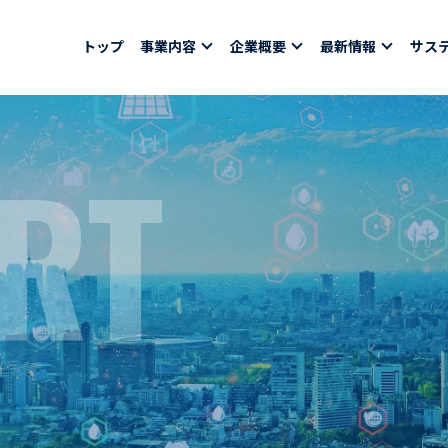
トップ
事業内容
企業概要
最新情報
サス
RT
報
採用情報
社員紹介
ちコラム
社員インタビュー
バシーポリシー
育休取得者インタビ
福利厚生
合わせ
ある質問
募集要項一覧