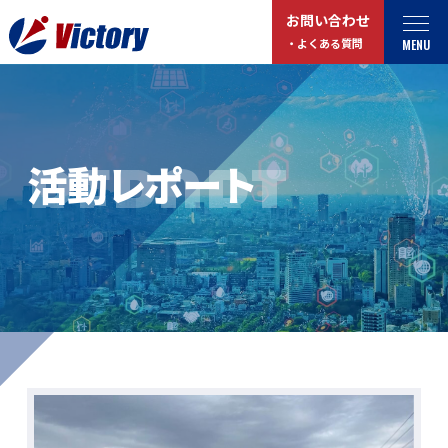
お問い合わせ
MENU
・よくある質問
トップ
最新情報
REPORT
活動レポート
事業紹介
お役立ちコラム
総合解体 / 解体事業
プライバシーポリシー
産業廃棄物収集/ 運搬
お問い合わせ
企業概要
よくある質問
私たちについて
事業拠点・工場紹介
マイページログイン
サステナビリティ