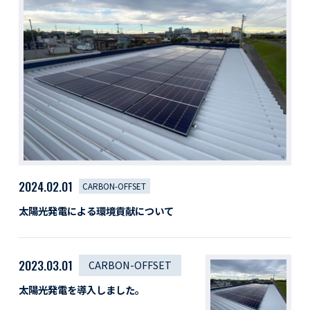
活動レポート
採用情報
社員紹介
社員インタビュー
育休取得者インタビュー
福利厚生
募集要項一覧
ドライバー職場体験
採用エントリー
よくある質問
2024.02.01
CARBON-OFFSET
Social link
太陽光発電による環境貢献について
サイト内検索
2023.03.01
CARBON-OFFSET
太陽光発電を導入しました。