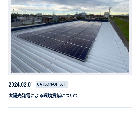
活動レポート
採用情報
社員紹介
社員インタビュー
育休取得者インタビュー
福利厚生
募集要項一覧
ドライバー職場体験
採用エントリー
よくある質問
2024.02.01
CARBON-OFFSET
Social link
太陽光発電による環境貢献について
サイト内検索