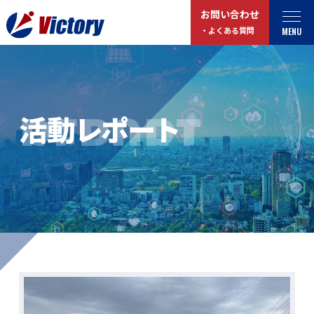
お問い合わせ
MENU
・よくある質問
トップ
最新情報
REPORT
活動レポート
事業紹介
お役立ちコラム
総合解体 / 解体事業
プライバシーポリシー
産業廃棄物収集/ 運搬
お問い合わせ
企業概要
よくある質問
私たちについて
事業拠点・工場紹介
マイページログイン
サステナビリティ