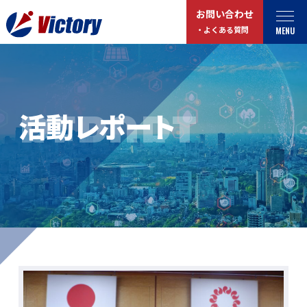
お問い合わせ
MENU
・よくある質問
トップ
最新情報
REPORT
活動レポート
事業紹介
お役立ちコラム
総合解体 / 解体事業
プライバシーポリシー
産業廃棄物収集/ 運搬
お問い合わせ
企業概要
よくある質問
私たちについて
事業拠点・工場紹介
マイページログイン
サステナビリティ