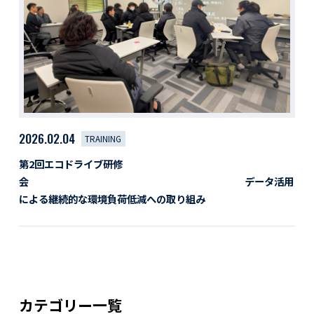
活動レポート
採用情報
社員紹介
社員インタビュー
育休取得者インタビュー
福利厚生
募集要項一覧
ドライバー職場体験
2026.02.04
TRAINING
採用エントリー
よくある質問
第2回エコドライブ研修
会 データ活用
Social link
による継続的な環境負荷低減への取り組み
サイト内検索
カテゴリー一覧