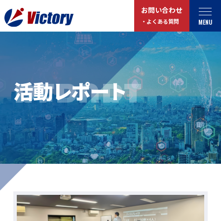
お問い合わせ
MENU
・よくある質問
トップ
最新情報
REPORT
活動レポート
事業紹介
お役立ちコラム
総合解体 / 解体事業
プライバシーポリシー
産業廃棄物収集/ 運搬
お問い合わせ
企業概要
よくある質問
私たちについて
事業拠点・工場紹介
マイページログイン
サステナビリティ