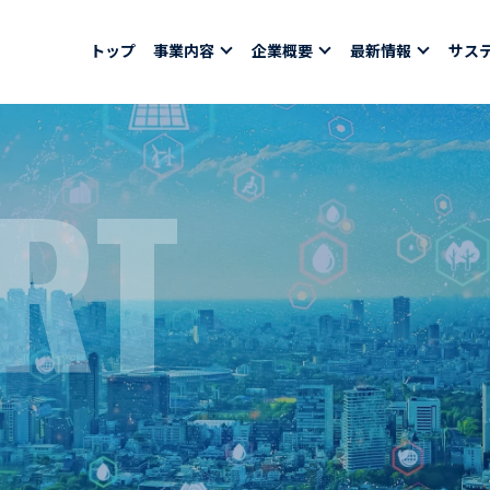
トップ
事業内容
企業概要
最新情報
サス
RT
報
採用情報
社員紹介
ちコラム
社員インタビュー
バシーポリシー
育休取得者インタビ
福利厚生
合わせ
ある質問
募集要項一覧