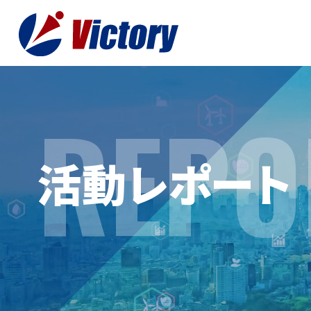
REPO
トップ
最新情
活動レポート
事業紹介
お役立
総合解体 / 解体事業
プライ
産業廃棄物収集/ 運搬
お問い
企業概要
よく
私たちについて