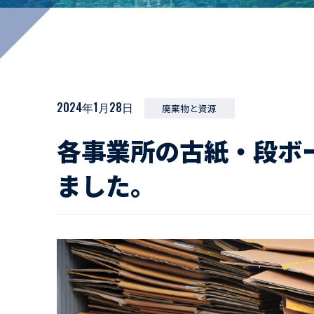
マイペ
事業拠点・工場紹介
サステナビリティ
活動レポート
2024年1月28日
廃棄物と資源
各事業所の古紙・段ボ
ました。